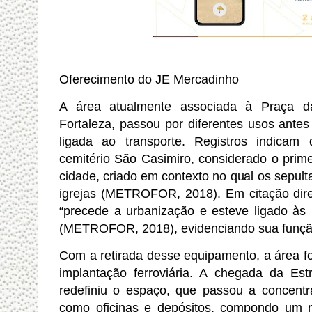
Oferecimento do JE Mercadinho
A área atualmente associada à Praça d
Fortaleza, passou por diferentes usos ante
ligada ao transporte. Registros indica
cemitério São Casimiro, considerado o prim
cidade, criado em contexto no qual os sepul
igrejas (METROFOR,
2018
). Em citação dir
“precede a urbanização e esteve ligado às pr
(METROFOR,
2018
), evidenciando sua funçã
Com a retirada desse equipamento, a área fo
implantação ferroviária. A chegada da Est
redefiniu o espaço, que passou a concentra
como oficinas e depósitos, compondo um nú