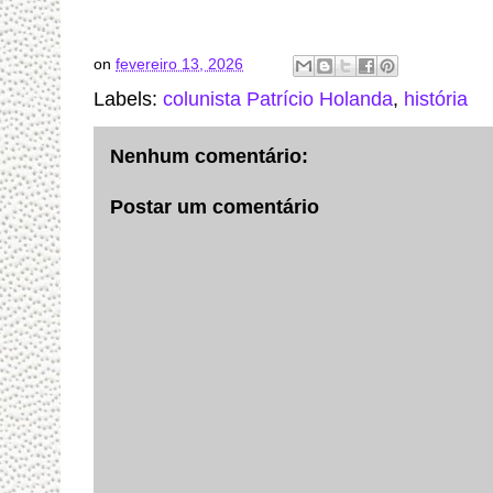
on
fevereiro 13, 2026
Labels:
colunista Patrício Holanda
,
história
Nenhum comentário:
Postar um comentário