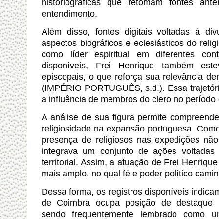
historiográficas que retomam fontes anter
entendimento.
Além disso, fontes digitais voltadas à di
aspectos biográficos e eclesiásticos do relig
como líder espiritual em diferentes cont
disponíveis, Frei Henrique também est
episcopais, o que reforça sua relevância den
(IMPÉRIO PORTUGUÊS, s.d.). Essa trajetóri
a influência de membros do clero no períod
A análise de sua figura permite compreend
religiosidade na expansão portuguesa. Como
presença de religiosos nas expedições não
integrava um conjunto de ações voltadas 
territorial. Assim, a atuação de Frei Henriq
mais amplo, no qual fé e poder político cami
Dessa forma, os registros disponíveis indic
de Coimbra ocupa posição de destaque na 
sendo frequentemente lembrado como u