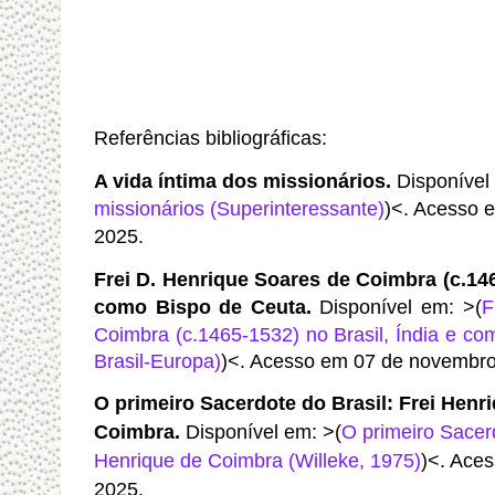
Referências bibliográficas:
A vida íntima dos missionários
.
Disponível
missionários (Superinteressante)
)<. Acesso 
2025.
Frei D. Henrique Soares de Coimbra (c.146
como Bispo de Ceuta
.
Disponível em: >(
F
Coimbra (c.1465-1532) no Brasil, Índia e co
Brasil-Europa)
)<. Acesso em 07 de novembro
O primeiro Sacerdote do Brasil: Frei Henr
Coimbra
.
Disponível em: >(
O primeiro Sacerd
Henrique de Coimbra (Willeke, 1975)
)<. Ace
2025.