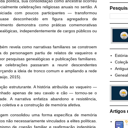
ida política, sua consolidação como ancestral ocorreu
cialmente celebrações religiosas anuais no sertão. A
Pesquis
iciada com poucos participantes — transformou
uase desconhecido em figura agregadora de
vimento demonstra como práticas comemorativas
ealógicas, independentemente de cargos públicos ou
mbém revela como narrativas familiares se constroem
ta do personagem partiu de relatos de vaqueiros e
Estória
or pesquisas genealógicas e publicações familiares.
Coleçã
e celebrações passaram a reunir descendentes
Antigua
forçando a ideia de tronco comum e ampliando a rede
Geneal
aújo, 2015).
ão estruturante. A história atribuída ao vaqueiro —
anhado apenas de seu cavalo e cão — tornou-se o
ade. A narrativa enfatiza abandono e resistência,
ão coletiva e a construção de memória afetiva.
Artigos 
gem consolidou uma forma específica de memória
tos não necessariamente vinculados a elites políticas.
ismo de coesão familiar e reafirmação indenitária,