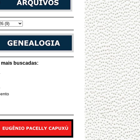
s mais buscadas:
a
a
ento