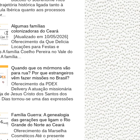
trajetória histórica ligada tanto à
ula Ibérica quanto aos processos
r...
Algumas famílias
colonizadoras do Ceará
[Atualizado em 10/05/2026]
Oferecimento da Que Delícia
Locações para Festas e
 A família Coelho Pereira no Vale do
A família...
Quando que os mórmons vão
para rua? Por que estrangeiros
vêm fazer missões no Brasil?
Oferecimento da PDEX
Delivery A atuação missionária
ja de Jesus Cristo dos Santos dos
s Dias tornou-se uma das expressões
Família Guerra: A genealogia
das gerações que ligam o Rio
Grande do Norte ao Ceará
Oferecimento da Marselha
Cosméticos Até o presente