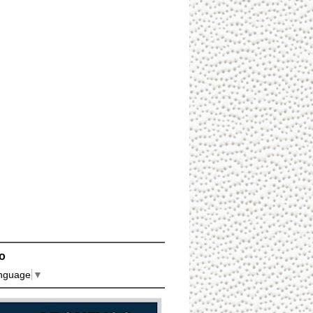
o
anguage
▼