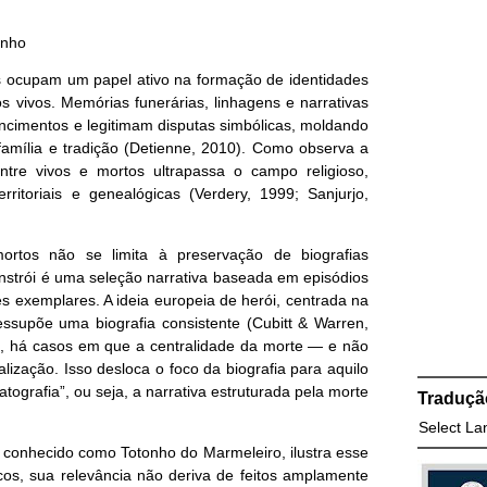
inho
 ocupam um papel ativo na formação de identidades
os vivos. Memórias funerárias, linhagens e narrativas
ncimentos e legitimam disputas simbólicas, moldando
amília e tradição (Detienne, 2010). Como observa a
 entre vivos e mortos ultrapassa o campo religioso,
rritoriais e genealógicas (Verdery, 1999; Sanjurjo,
rtos não se limita à preservação de biografias
nstrói é uma seleção narrativa baseada em episódios
es exemplares. A ideia europeia de herói, centrada na
essupõe uma biografia consistente (Cubitt & Warren,
o, há casos em que a centralidade da morte — e não
alização. Isso desloca o foco da biografia para aquilo
ografia”, ou seja, a narrativa estruturada pela morte
Traduçã
Select L
o, conhecido como Totonho do Marmeleiro, ilustra esse
cos, sua relevância não deriva de feitos amplamente