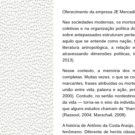
Oferecimento da empresa JE Mercad
Nas sociedades modernas, os mortos
coletivas e na organização política d
sobre antepassados estruturam perte
aquilo que se entende como nação, f
literatura antropológica, a relação
atravessando dimensões políticas, te
2013).
Nesse contexto, a memória dos mo
completas. Muitas vezes, o que se co
marcantes, frases atribuídas ou mort
união entre vida, palavra e ação, pr
2000). Contudo, no sertão nordestin
da vida — torna-se o eixo da individu
que alguns estudos chamam de “thanat
(Rassool, 2004; Marschall, 2008).
A história de Antônio da Costa Araúj
fenômeno. Diferente de heróis clássi