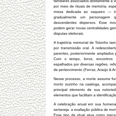
familiares associados diretamente à v
por meio de rituais de memória, espe
missa dedicada ao vaqueiro — in
gradualmente um personagem q
descendentes dispersos. Esse mo
podem gerar novas centralidades gen
disputas eleitorais.
A trajetória memorial de Totonho ta
por transmissão oral. A redescober
parentes, posteriormente ampliados p
Com o tempo, livros, encontros 
espalhados por diversas regiões, re
de pertencimento (Ferraz, Araújo & Ar
Nesse processo, a morte assume funç
morto sozinho na caatinga, acomp
principal elemento de sua notoried
elementos que facilitam a identificaç
A celebração anual em sua homena
sertaneja: a exaltação pública de mor
Esse tipo de ritual atua como mecan