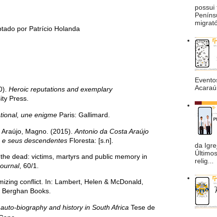
possui 
Peníns
migrató
tado por Patrício Holanda
Eventos
Acaraú 
0).
Heroic reputations and exemplary
ty Press.
ational, une enigme
Paris: Gallimard.
& Araújo, Magno. (2015).
Antonio da Costa Araújo
a e seus descendentes
Floresta: [s.n].
da Igre
Último
 the dead: victims, martyrs and public memory in
relig...
Journal
, 60/1.
mizing conflict. In: Lambert, Helen & McDonald,
 Berghan Books.
 auto-biography and history in South Africa
Tese de