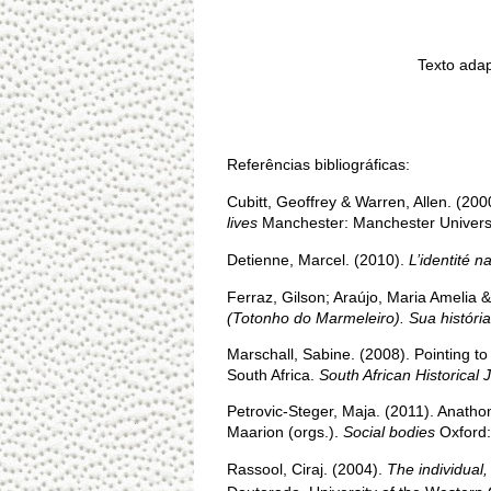
Texto adap
Referências bibliográficas:
Cubitt, Geoffrey & Warren, Allen. (200
lives
Manchester: Manchester Universi
Detienne, Marcel. (2010).
L’identité n
Ferraz, Gilson; Araújo, Maria Amelia 
(Totonho do Marmeleiro). Sua históri
Marschall, Sabine. (2008). Pointing to
South Africa.
South African Historical 
Petrovic-Steger, Maja. (2011). Anatho
Maarion (orgs.).
Social bodies
Oxford:
Rassool, Ciraj. (2004).
The individual,