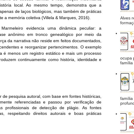
 história local. Ao mesmo tempo, demonstra que a
apenas de laços biológicos, mas também de práticas
 a memória coletiva (Villela & Marques, 2016).
Alves 
formaçã
 Marmeleiro evidencia uma dinâmica peculiar: a
uase anônimo em tronco genealógico por meio da
orça da narrativa não reside em feitos documentados,
cendentes e reorganizar pertencimentos. O exemplo
ia é menos um registro estático e mais um processo
ocupa 
produzem continuamente como história, identidade e
família
ir de pesquisa autoral, com base em fontes históricas,
família
amente referenciadas e passou por verificação de
profund
as profissionais de detecção de plágio. As fontes
as, respeitando direitos autorais e boas práticas