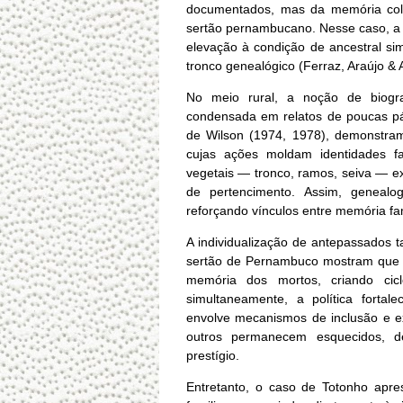
documentados, mas da memória cole
sertão pernambucano. Nesse caso, a 
elevação à condição de ancestral sim
tronco genealógico (Ferraz, Araújo & 
No meio rural, a noção de biogra
condensada em relatos de poucas pág
de Wilson (1974, 1978), demonstram
cujas ações moldam identidades fam
vegetais — tronco, ramos, seiva — e
de pertencimento. Assim, genealog
reforçando vínculos entre memória fami
A individualização de antepassados t
sertão de Pernambuco mostram que fa
memória dos mortos, criando cic
simultaneamente, a política fortal
envolve mecanismos de inclusão e ex
outros permanecem esquecidos, de
prestígio.
Entretanto, o caso de Totonho apre