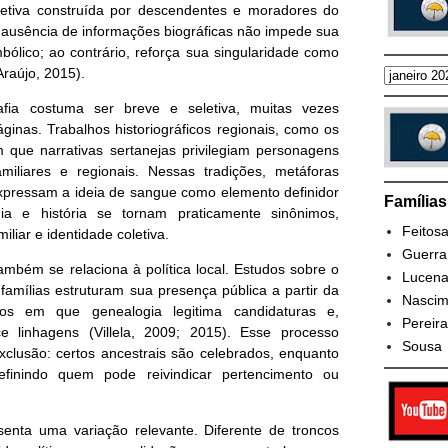
tiva construída por descendentes e moradores do
ausência de informações biográficas não impede sua
bólico; ao contrário, reforça sua singularidade como
Araújo, 2015).
fia costuma ser breve e seletiva, muitas vezes
inas. Trabalhos historiográficos regionais, como os
 que narrativas sertanejas privilegiam personagens
iliares e regionais. Nessas tradições, metáforas
xpressam a ideia de sangue como elemento definidor
Família
ia e história se tornam praticamente sinônimos,
Feitos
liar e identidade coletiva.
Guerra
ambém se relaciona à política local. Estudos sobre o
Lucen
mílias estruturam sua presença pública a partir da
Nascim
los em que genealogia legitima candidaturas e,
Pereira
ece linhagens (Villela, 2009; 2015). Esse processo
Sousa
clusão: certos ancestrais são celebrados, enquanto
finindo quem pode reivindicar pertencimento ou
senta uma variação relevante. Diferente de troncos