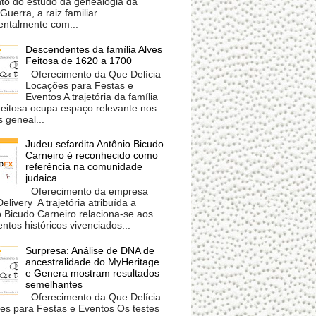
o do estudo da genealogia da
 Guerra, a raiz familiar
ntalmente com...
Descendentes da família Alves
Feitosa de 1620 a 1700
Oferecimento da Que Delícia
Locações para Festas e
Eventos A trajetória da família
Feitosa ocupa espaço relevante nos
 geneal...
Judeu sefardita Antônio Bicudo
Carneiro é reconhecido como
referência na comunidade
judaica
Oferecimento da empresa
livery A trajetória atribuída a
 Bicudo Carneiro relaciona-se aos
tos históricos vivenciados...
Surpresa: Análise de DNA de
ancestralidade do MyHeritage
e Genera mostram resultados
semelhantes
Oferecimento da Que Delícia
es para Festas e Eventos Os testes