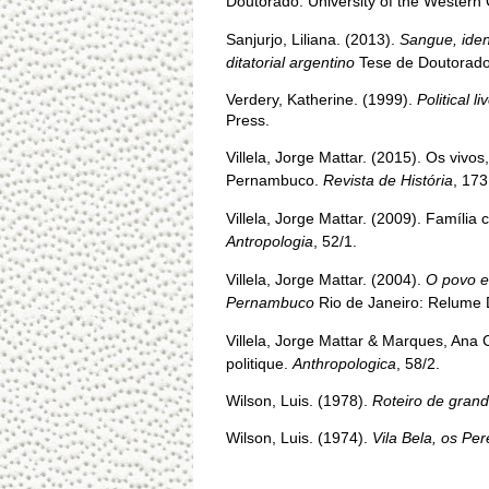
Doutorado. University of the Western
Sanjurjo, Liliana. (2013).
Sangue, ide
ditatorial argentino
Tese de Doutorado
Verdery, Katherine. (1999).
Political l
Press.
Villela, Jorge Mattar. (2015). Os vivos
Pernambuco.
Revista de História
, 173
Villela, Jorge Mattar. (2009). Famíl
Antropologia
, 52/1.
Villela, Jorge Mattar. (2004).
O povo e
Pernambuco
Rio de Janeiro: Relume
Villela, Jorge Mattar & Marques, Ana C
politique.
Anthropologica
, 58/2.
Wilson, Luis. (1978).
Roteiro de grand
Wilson, Luis. (1974).
Vila Bela, os Per