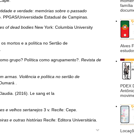
 Cape.
moment
família
docume
ntidade e verdade: memórias sobre o passado
. PPGAS/Universidade Estadual de Campinas.
ives of dead bodies
New York: Columbia University
, os mortos e a política no Sertão de
Alves 
.
estudos
ia como grupo? Política como agrupamento?.
Revista de
m armas. Violência e política no sertão de
 Dumará .
PDEX De
Antônio
laudia. (2016). Le sang et la
movimen
es e velhos sertanejos
3 v. Recife: Cepe.
eiras e outras histórias
Recife: Editora Universitária.
Locaçõ