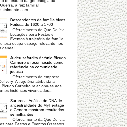
o do estudo da genealogia da
 Guerra, a raiz familiar
ntalmente com...
Descendentes da família Alves
Feitosa de 1620 a 1700
Oferecimento da Que Delícia
Locações para Festas e
Eventos A trajetória da família
Feitosa ocupa espaço relevante nos
 geneal...
Judeu sefardita Antônio Bicudo
Carneiro é reconhecido como
referência na comunidade
judaica
Oferecimento da empresa
livery A trajetória atribuída a
 Bicudo Carneiro relaciona-se aos
tos históricos vivenciados...
Surpresa: Análise de DNA de
ancestralidade do MyHeritage
e Genera mostram resultados
semelhantes
Oferecimento da Que Delícia
es para Festas e Eventos Os testes