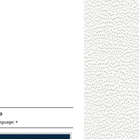
o
anguage
▼