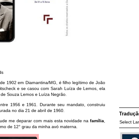
ds
 de 1902 em Diamantina/MG, é filho legítimo de João
bitscheck e se casou com
Sarah Luíza de Lemos
, ela
s de Souza Lemos e Luíza Negrão.
 entre 1956 e 1961. Durante seu mandato, construiu
gurada no dia 21 de abril de 1960.
Traduçã
pude me deparar com mais esta novidade na
família
,
Select L
primo de 12° grau da minha avó materna.