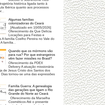
trajetória histórica ligada tanto à
ula Ibérica quanto aos processos
r...
Algumas famílias
colonizadoras do Ceará
[Atualizado em 10/05/2026]
Oferecimento da Que Delícia
Locações para Festas e
 A família Coelho Pereira no Vale do
A família...
Quando que os mórmons vão
para rua? Por que estrangeiros
vêm fazer missões no Brasil?
Oferecimento da PDEX
Delivery A atuação missionária
ja de Jesus Cristo dos Santos dos
s Dias tornou-se uma das expressões
Família Guerra: A genealogia
das gerações que ligam o Rio
Grande do Norte ao Ceará
Oferecimento da Marselha
Cosméticos Até o presente