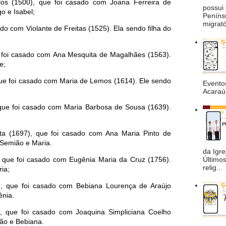
los (1500), que foi casado com Joana Ferreira de
possui 
go e Isabel;
Peníns
migrató
ado com Violante de Freitas (1525). Ela sendo filha do
 foi casado com Ana Mesquita de Magalhães (1563).
e;
que foi casado com Maria de Lemos (1614). Ele sendo
Eventos
Acaraú 
 que foi casado com Maria Barbosa de Sousa (1639).
ta (1697), que foi casado com Ana Maria Pinto de
 Semião e Maria.
da Igre
Último
 que foi casado com Eugênia Maria da Cruz (1756).
relig...
ia;
, que foi casado com Bebiana Lourença de Araújo
ênia.
, que foi casado com Joaquina Simpliciana Coelho
oão e Bebiana.