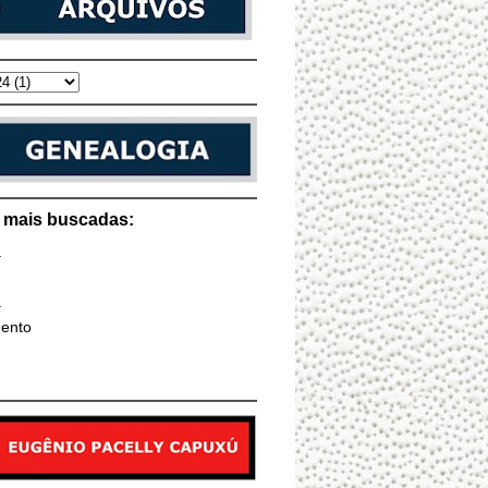
s mais buscadas:
a
a
ento