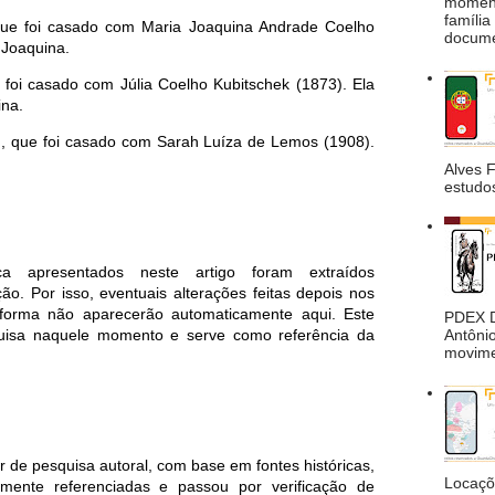
moment
família
 que foi casado com Maria Joaquina Andrade Coelho
docume
 Joaquina.
 foi casado com Júlia Coelho Kubitschek (1873). Ela
ina.
2), que foi casado com Sarah Luíza de Lemos (1908).
Alves 
estudos
a apresentados neste artigo foram extraídos
ão. Por isso, eventuais alterações feitas depois nos
aforma não aparecerão automaticamente aqui. Este
PDEX De
quisa naquele momento e serve como referência da
Antônio
movimen
ir de pesquisa autoral, com base em fontes históricas,
Locaçõ
amente referenciadas e passou por verificação de