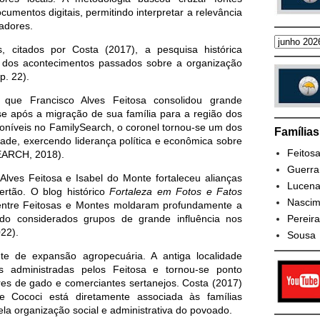
mentos digitais, permitindo interpretar a relevância
dadores.
 citados por Costa (2017), a pesquisa histórica
ia dos acontecimentos passados sobre a organização
p. 22).
m que Francisco Alves Feitosa consolidou grande
ense após a migração de sua família para a região dos
níveis no FamilySearch, o coronel tornou-se um dos
Família
idade, exercendo liderança política e econômica sobre
Feitos
EARCH, 2018).
Guerra
Alves Feitosa e Isabel do Monte fortaleceu alianças
Lucen
sertão. O blog histórico
Fortaleza em Fotos e Fatos
Nascim
s entre Feitosas e Montes moldaram profundamente a
Pereira
ndo considerados grupos de grande influência nos
22).
Sousa
te de expansão agropecuária. A antiga localidade
s administradas pelos Feitosa e tornou-se ponto
ores de gado e comerciantes sertanejos. Costa (2017)
 Cococi está diretamente associada às famílias
pela organização social e administrativa do povoado.