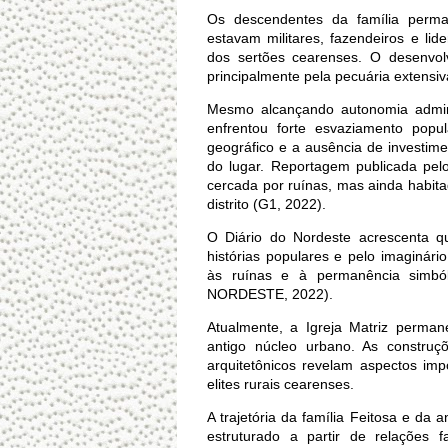
Os descendentes da família perma
estavam militares, fazendeiros e lid
dos sertões cearenses. O desenvol
principalmente pela pecuária extensiv
Mesmo alcançando autonomia adminis
enfrentou forte esvaziamento popul
geográfico e a ausência de investim
do lugar. Reportagem publicada pe
cercada por ruínas, mas ainda habit
distrito (G1, 2022).
O Diário do Nordeste acrescenta q
histórias populares e pelo imaginári
às ruínas e à permanência simbó
NORDESTE, 2022).
Atualmente, a Igreja Matriz perma
antigo núcleo urbano. As construçõ
arquitetônicos revelam aspectos im
elites rurais cearenses.
A trajetória da família Feitosa e da
estruturado a partir de relações f