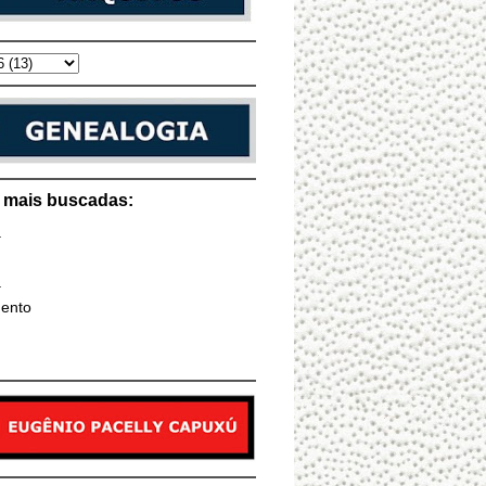
s mais buscadas:
a
a
ento