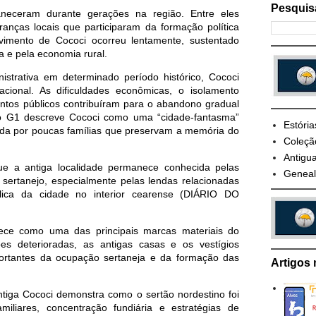
Pesquis
neceram durante gerações na região. Entre eles
eranças locais que participaram da formação política
vimento de Cococi ocorreu lentamente, sustentado
a e pela economia rural.
trativa em determinado período histórico, Cococi
acional. As dificuldades econômicas, o isolamento
entos públicos contribuíram para o abandono gradual
lo G1 descreve Cococi como uma “cidade-fantasma”
Estória
ada por poucas famílias que preservam a memória do
Coleçã
Antigua
ue a antiga localidade permanece conhecida pelas
Geneal
o sertanejo, especialmente pelas lendas relacionadas
lica da cidade no interior cearense (DIÁRIO DO
nece como uma das principais marcas materiais do
es deterioradas, as antigas casas e os vestígios
portantes da ocupação sertaneja e da formação das
Artigos 
 antiga Cococi demonstra como o sertão nordestino foi
amiliares, concentração fundiária e estratégias de