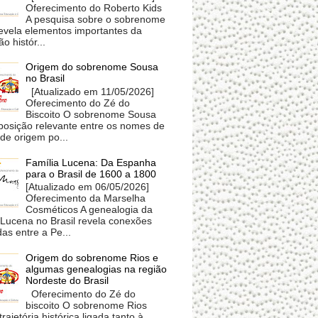
Oferecimento do Roberto Kids
A pesquisa sobre o sobrenome
revela elementos importantes da
o histór...
Origem do sobrenome Sousa
no Brasil
[Atualizado em 11/05/2026]
Oferecimento do Zé do
Biscoito O sobrenome Sousa
posição relevante entre os nomes de
 de origem po...
Família Lucena: Da Espanha
para o Brasil de 1600 a 1800
[Atualizado em 06/05/2026]
Oferecimento da Marselha
Cosméticos A genealogia da
 Lucena no Brasil revela conexões
as entre a Pe...
Origem do sobrenome Rios e
algumas genealogias na região
Nordeste do Brasil
Oferecimento do Zé do
biscoito O sobrenome Rios
trajetória histórica ligada tanto à