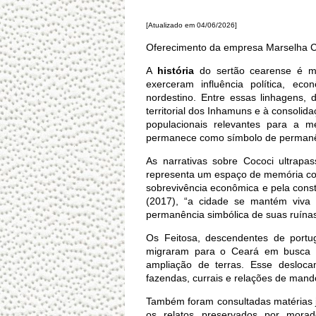
[Atualizado em 04/06/2026]
Oferecimento da empresa Marselha 
A
história
do sertão cearense é mar
exerceram influência política, eco
nordestino. Entre essas linhagens, 
territorial dos Inhamuns e à consoli
populacionais relevantes para a m
permanece como símbolo de permanênc
As narrativas sobre Cococi ultrap
representa um espaço de memória cole
sobrevivência econômica e pela cons
(2017), “a cidade se mantém viva
permanência simbólica de suas ruínas
Os Feitosa, descendentes de portu
migraram para o Ceará em busca 
ampliação de terras. Esse desloca
fazendas, currais e relações de mando
Também foram consultadas matérias j
os relatos preservados por morad