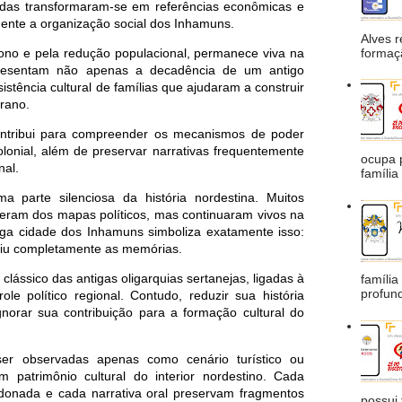
zendas transformaram-se em referências econômicas e
mente a organização social dos Inhamuns.
Alves 
formaçã
no e pela redução populacional, permanece viva na
presentam não apenas a decadência de um antigo
stência cultural de famílias que ajudaram a construir
orano.
ontribui para compreender os mecanismos de poder
olonial, além de preservar narrativas frequentemente
ocupa 
nal.
família
uma parte silenciosa da história nordestina. Muitos
eram dos mapas políticos, mas continuaram vivos na
iga cidade dos Inhamuns simboliza exatamente isso:
ruiu completamente as memórias.
clássico das antigas oligarquias sertanejas, ligadas à
família
profund
le político regional. Contudo, reduzir sua história
norar sua contribuição para a formação cultural do
er observadas apenas como cenário turístico ou
em patrimônio cultural do interior nordestino. Cada
donada e cada narrativa oral preservam fragmentos
possui 