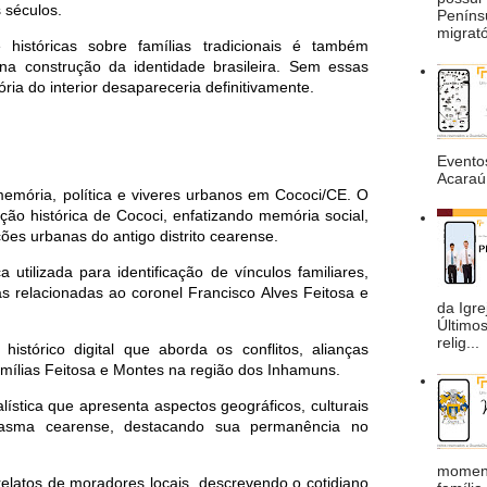
 séculos.
Peníns
migrató
 históricas sobre famílias tradicionais é também
na construção da identidade brasileira. Sem essas
ria do interior desapareceria definitivamente.
Eventos
Acaraú 
emória, política e viveres urbanos em Cococi/CE. O
ção histórica de Cococi, enfatizando memória social,
ções urbanas do antigo distrito cearense.
 utilizada para identificação de vínculos familiares,
s relacionadas ao coronel Francisco Alves Feitosa e
da Igre
Último
relig...
istórico digital que aborda os conflitos, alianças
 famílias Feitosa e Montes na região dos Inhamuns.
lística que apresenta aspectos geográficos, culturais
ntasma cearense, destacando sua permanência no
moment
relatos de moradores locais, descrevendo o cotidiano