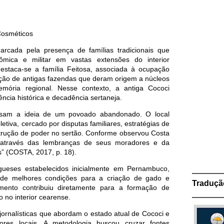
Cosméticos
cada pela presença de famílias tradicionais que
nômica e militar em vastas extensões do interior
destaca-se a família Feitosa, associada à ocupação
dação de antigas fazendas que deram origem a núcleos
emória regional. Nesse contexto, a antiga Cococi
ia histórica e decadência sertaneja.
assam a ideia de um povoado abandonado. O local
tiva, cercado por disputas familiares, estratégias de
trução de poder no sertão. Conforme observou Costa
 através das lembranças de seus moradores e da
” (COSTA, 2017, p. 18).
gueses estabelecidos inicialmente em Pernambuco,
de melhores condições para a criação de gado e
Traduçã
mento contribuiu diretamente para a formação de
 no interior cearense.
ornalísticas que abordam o estado atual de Cococi e
ores locais. A metodologia buscou cruzar fontes