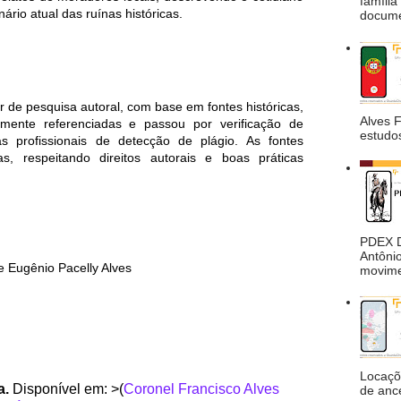
família
ário atual das ruínas históricas.
docume
ir de pesquisa autoral, com base em fontes históricas,
Alves 
amente referenciadas e passou por verificação de
estudos
as profissionais de detecção de plágio. As fontes
as, respeitando direitos autorais e boas práticas
PDEX De
Antônio
e Eugênio Pacelly Alves
movimen
Locaçõ
a.
Disponível em: >(
Coronel Francisco Alves
de anc