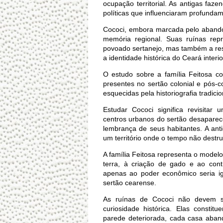
ocupação territorial. As antigas fa
políticas que influenciaram profunda
Cococi, embora marcada pelo abando
memória regional. Suas ruínas re
povoado sertanejo, mas também a resi
a identidade histórica do Ceará interi
O estudo sobre a família Feitosa c
presentes no sertão colonial e pós-c
esquecidas pela historiografia tradicio
Estudar Cococi significa revisitar 
centros urbanos do sertão desaparec
lembrança de seus habitantes. A ant
um território onde o tempo não dest
A família Feitosa representa o modelo 
terra, à criação de gado e ao contro
apenas ao poder econômico seria ig
sertão cearense.
As ruínas de Cococi não devem s
curiosidade histórica. Elas constitu
parede deteriorada, cada casa aban