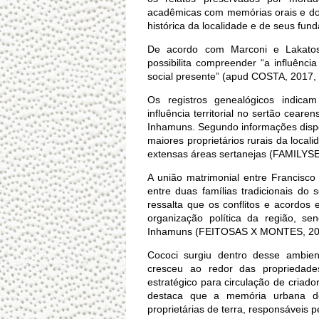
acadêmicas com memórias orais e docu
histórica da localidade e de seus fun
De acordo com Marconi e Lakatos,
possibilita compreender “a influênc
social presente” (apud COSTA, 2017, 
Os registros genealógicos indica
influência territorial no sertão cear
Inhamuns. Segundo informações dispo
maiores proprietários rurais da local
extensas áreas sertanejas (FAMILYS
A união matrimonial entre Francisco 
entre duas famílias tradicionais do 
ressalta que os conflitos e acordo
organização política da região, se
Inhamuns (FEITOSAS X MONTES, 20
Cococi surgiu dentro desse ambien
cresceu ao redor das propriedade
estratégico para circulação de criad
destaca que a memória urbana de
proprietárias de terra, responsáveis 